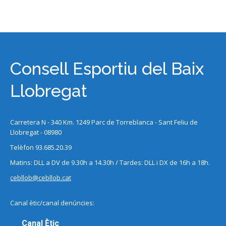
Consell Esportiu del Baix
Llobregat
Carretera N - 340 Km. 1249 Parc de Torreblanca - Sant Feliu de
Llobregat - 08980
Telèfon 93.685.20.39
Matins: DLL a DV de 9.30h a 14.30h / Tardes: DLL i DX de 16h a 18h.
cebllob@cebllob.cat
Canal ètic/canal denúncies:
Canal Ètic