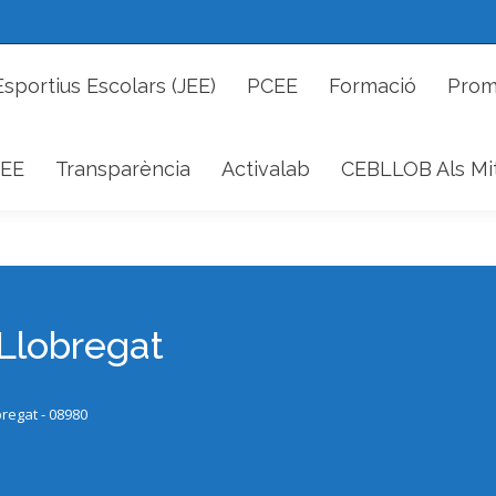
Esportius Escolars (JEE)
PCEE
Formació
Prom
EE
Transparència
Activalab
CEBLLOB Als Mi
 Llobregat
bregat - 08980