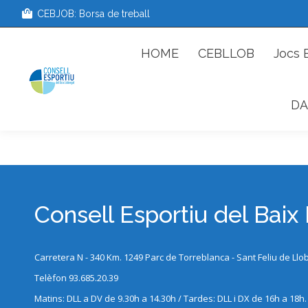
CEBJOB: Borsa de treball
HOME
CEBLLOB
Jocs 
DA
Consell Esportiu del Baix
Carretera N - 340 Km. 1249 Parc de Torreblanca - Sant Feliu de Llo
Telèfon 93.685.20.39
Matins: DLL a DV de 9.30h a 14.30h / Tardes: DLL i DX de 16h a 18h.