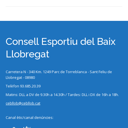
Consell Esportiu del Baix
Llobregat
Carretera N - 340 Km. 1249 Parc de Torreblanca - Sant Feliu de
Llobregat - 08980
Telèfon 93.685.20.39
Matins: DLL a DV de 9.30h a 14.30h / Tardes: DLL i DX de 16h a 18h.
cebllob@cebllob.cat
Canal ètic/canal denúncies: