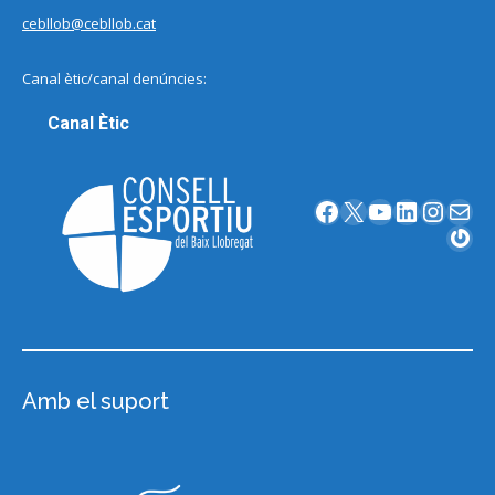
cebllob@cebllob.cat
Canal ètic/canal denúncies:
Canal Ètic
Facebook
X
YouTube
LinkedIn
Instagram
Correu electrònic
Gravatar
Amb el suport