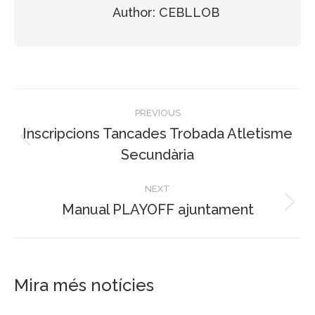
Author:
CEBLLOB
Post
PREVIOUS
navigation
Inscripcions Tancades Trobada Atletisme
Previous
Secundària
post:
NEXT
Manual PLAYOFF ajuntament
Next
post:
Mira més notícies