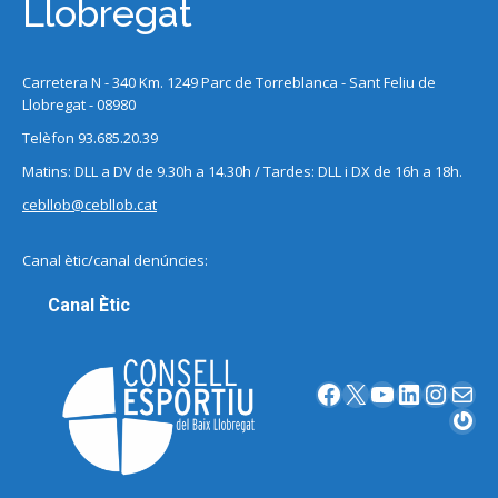
Llobregat
Carretera N - 340 Km. 1249 Parc de Torreblanca - Sant Feliu de
Llobregat - 08980
Telèfon 93.685.20.39
Matins: DLL a DV de 9.30h a 14.30h / Tardes: DLL i DX de 16h a 18h.
cebllob@cebllob.cat
Canal ètic/canal denúncies:
Canal Ètic
Facebook
X
YouTube
LinkedIn
Instagram
Correu electrònic
Gravatar