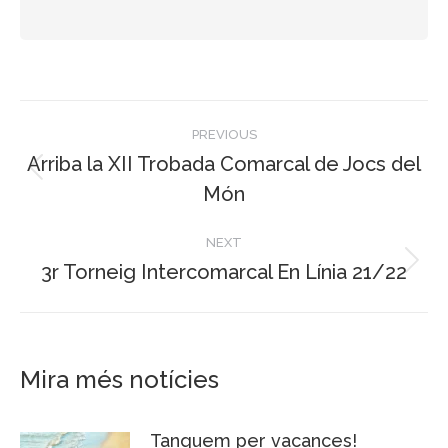
Post
PREVIOUS
navigation
Arriba la XII Trobada Comarcal de Jocs del
Previous
Món
post:
NEXT
3r Torneig Intercomarcal En Línia 21/22
Next
post:
Mira més notícies
Tanquem per vacances!