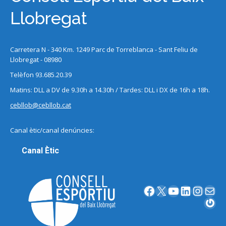
Llobregat
Carretera N - 340 Km. 1249 Parc de Torreblanca - Sant Feliu de
Llobregat - 08980
Telèfon 93.685.20.39
Matins: DLL a DV de 9.30h a 14.30h / Tardes: DLL i DX de 16h a 18h.
cebllob@cebllob.cat
Canal ètic/canal denúncies:
Canal Ètic
Facebook
X
YouTube
LinkedIn
Instagram
Correu electrònic
Gravatar