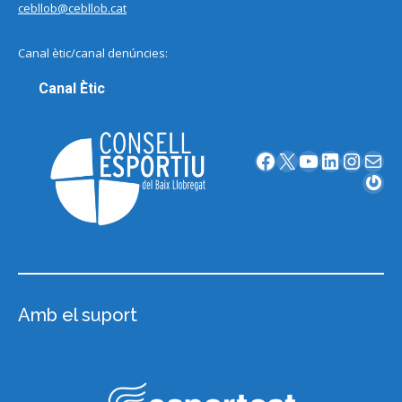
cebllob@cebllob.cat
Canal ètic/canal denúncies:
Canal Ètic
Facebook
X
YouTube
LinkedIn
Instagram
Correu electrònic
Gravatar
Amb el suport