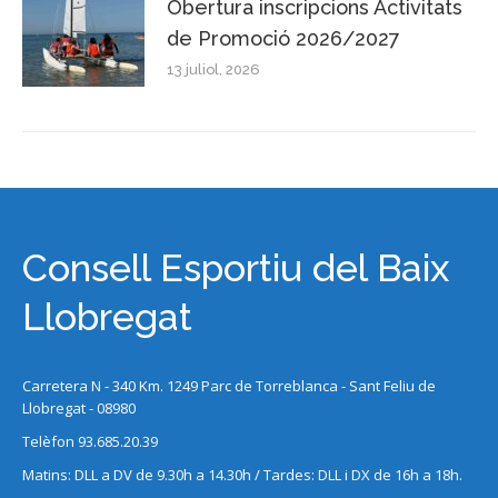
Obertura inscripcions Activitats
de Promoció 2026/2027
13 juliol, 2026
Consell Esportiu del Baix
Llobregat
Carretera N - 340 Km. 1249 Parc de Torreblanca - Sant Feliu de
Llobregat - 08980
Telèfon 93.685.20.39
Matins: DLL a DV de 9.30h a 14.30h / Tardes: DLL i DX de 16h a 18h.