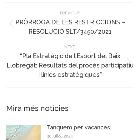
Post
PREVIOUS
navigation
PRÒRROGA DE LES RESTRICCIONS –
Previous
RESOLUCIÓ SLT/3450/2021
post:
NEXT
“Pla Estratègic de l’Esport del Baix
Llobregat: Resultats del procés participatiu
Next
i línies estratègiques”
post:
Mira més notícies
Tanquem per vacances!
30 juliol, 2026