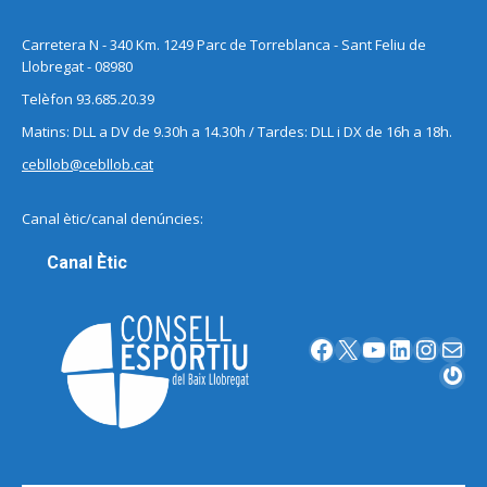
Carretera N - 340 Km. 1249 Parc de Torreblanca - Sant Feliu de
Llobregat - 08980
Telèfon 93.685.20.39
Matins: DLL a DV de 9.30h a 14.30h / Tardes: DLL i DX de 16h a 18h.
cebllob@cebllob.cat
Canal ètic/canal denúncies:
Canal Ètic
Facebook
X
YouTube
LinkedIn
Instagram
Correu electrònic
Gravatar