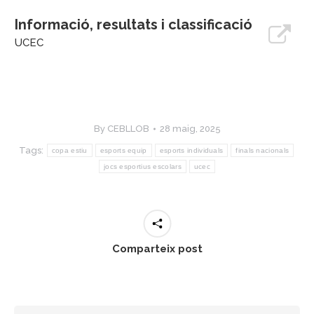
Informació, resultats i classificació
UCEC
By
CEBLLOB
28 maig, 2025
Tags:
copa estiu
esports equip
esports individuals
finals nacionals
jocs esportius escolars
ucec
Comparteix post