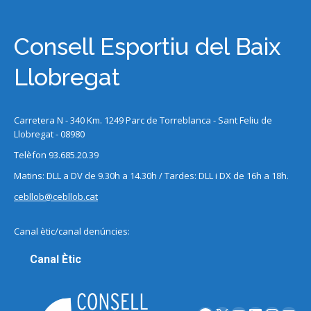
Consell Esportiu del Baix
Llobregat
Carretera N - 340 Km. 1249 Parc de Torreblanca - Sant Feliu de
Llobregat - 08980
Telèfon 93.685.20.39
Matins: DLL a DV de 9.30h a 14.30h / Tardes: DLL i DX de 16h a 18h.
cebllob@cebllob.cat
Canal ètic/canal denúncies:
Canal Ètic