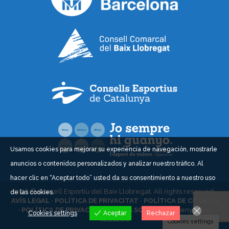
Usamos cookies para mejorar su experiencia de navegación, mostrarle
anuncios o contenidos personalizados y analizar nuestro tráfico. Al
hacer clic en “Aceptar todo” usted da su consentimiento a nuestro uso
2026 © Consell Esportiu del Baix Llobregat. All rights reserved ·
de las cookies.
AVÍS LEGAL ·
POLÍTICA DE PRIVACITAT ·
POLÍTICA DE COOKIES
·
POLÍTICA DE PRIVACITAT XARXES SOCIALS ·
Dissenyat per
Cookies settings
Aceptar
Rechazar
CEBLLOB
Cookies settings