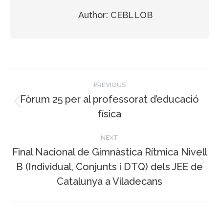
Author:
CEBLLOB
Post
PREVIOUS
navigation
Fòrum 25 per al professorat d’educació
Previous
física
post:
NEXT
Final Nacional de Gimnàstica Rítmica Nivell
B (Individual, Conjunts i DTQ) dels JEE de
Next
Catalunya a Viladecans
post: