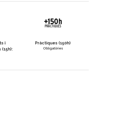
s i
Pràctiques (150h)
Obligatòries
 (15h):