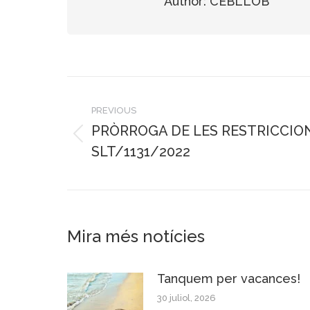
Author:
CEBLLOB
Post
PREVIOUS
navigation
PRÒRROGA DE LES RESTRICCIO
Previous
SLT/1131/2022
post:
Mira més notícies
Tanquem per vacances!
30 juliol, 2026