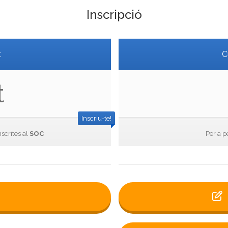
Inscripció
t
C
t
Inscriu-te!
nscrites al
SOC
Per a p