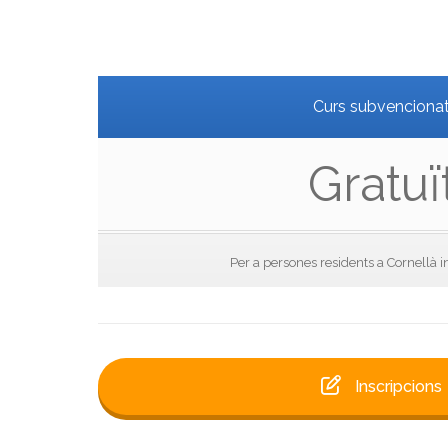
Curs subvenciona
Gratuï
Per a persones residents a Cornellà i
Inscripcions