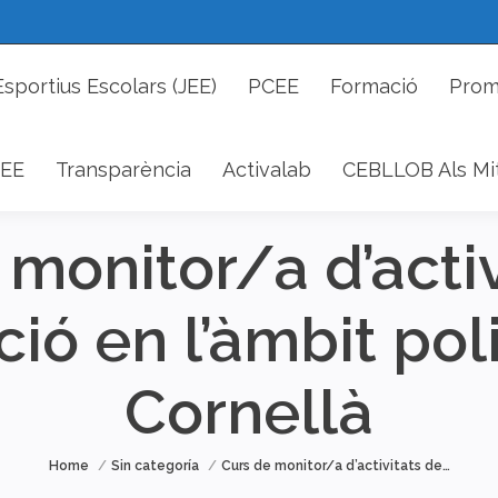
cs Esportius Escolars (JEE)
PCEE
Formació
P
Esportius Escolars (JEE)
PCEE
Formació
Prom
DAEE
Transparència
Activalab
CEBLLOB Als 
EE
Transparència
Activalab
CEBLLOB Als Mi
 monitor/a d’activ
ió en l’àmbit pol
Cornellà
You are here:
Home
Sin categoría
Curs de monitor/a d’activitats de…