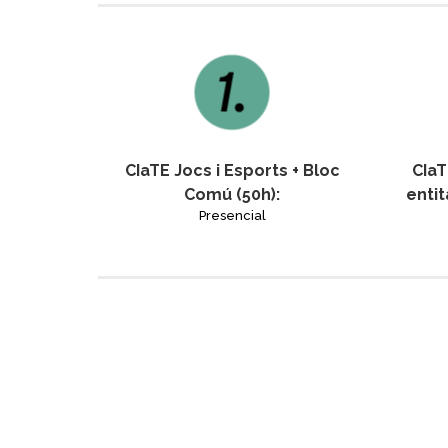
CIaTE Jocs i Esports + Bloc
CIaT
Comú (50h):
entit
Presencial