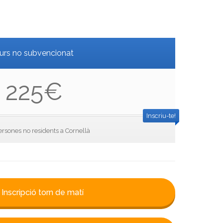
urs no subvencionat
225€
Inscriu-te!
ersones no residents a Cornellà
Inscripció torn de matí