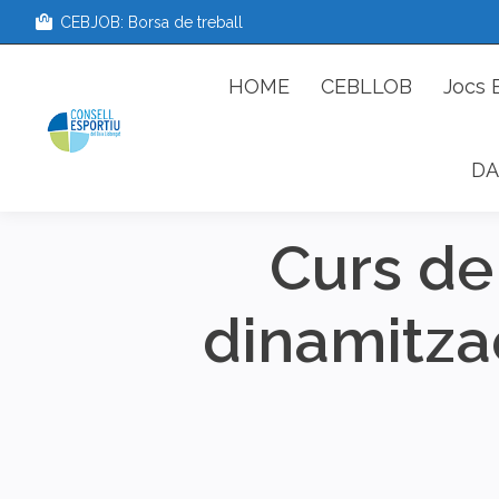
CEBJOB: Borsa de treball
HOME
CEBLLOB
Jo
HOME
CEBLLOB
Jocs 
DA
Curs de
dinamitzac