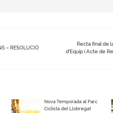
Recta final de 
NS – RESOLUCIÓ
d’Equip i Acte de R
Next
post:
Nova Temporada al Parc
Ciclista del Llobregat