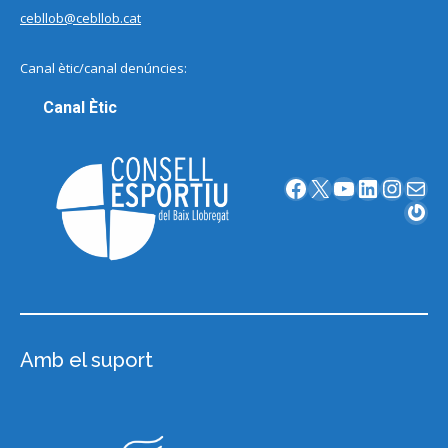
cebllob@cebllob.cat
Canal ètic/canal denúncies:
Canal Ètic
Facebook
X
YouTube
LinkedIn
Instagram
Correu electrònic
Gravatar
Amb el suport