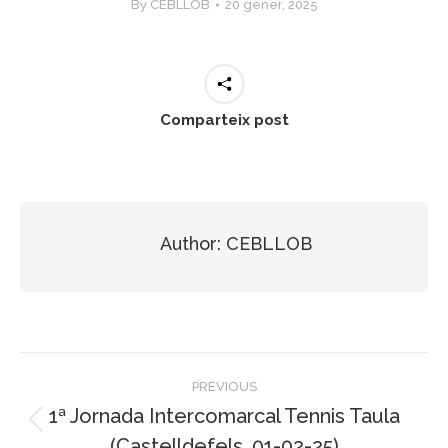
By
CEBLLOB
20 gener, 2025
Comparteix post
Author:
CEBLLOB
Post
PREVIOUS
navigation
1ª Jornada Intercomarcal Tennis Taula
Previous
(Castelldefels, 01-02-25)