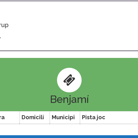
grup
»
Benjamí
ra
Domicili
Municipi
Pista joc