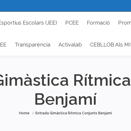
cs Esportius Escolars (JEE)
PCEE
Formació
P
Esportius Escolars (JEE)
PCEE
Formació
Prom
DAEE
Transparència
Activalab
CEBLLOB Als 
EE
Transparència
Activalab
CEBLLOB Als Mi
Gimàstica Rítmica
Benjamí
You are here:
Home
Entrada Gimàstica Rítmica Conjunts Benjamí