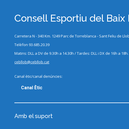
Consell Esportiu del Baix
Carretera N - 340 Km. 1249 Parc de Torreblanca - Sant Feliu de Llo
Telèfon 93.685.20.39
Matins: DLL a DV de 9.30h a 14.30h / Tardes: DLL i DX de 16h a 18h.
cebllob@cebllob.cat
Canal ètic/canal denúncies:
Canal Ètic
Amb el suport