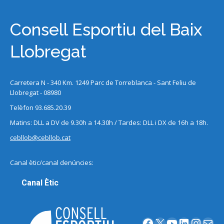
Consell Esportiu del Baix
Llobregat
Carretera N - 340 Km. 1249 Parc de Torreblanca - Sant Feliu de
Llobregat - 08980
Telèfon 93.685.20.39
Matins: DLL a DV de 9.30h a 14.30h / Tardes: DLL i DX de 16h a 18h.
cebllob@cebllob.cat
Canal ètic/canal denúncies:
Canal Ètic
Facebook
X
YouTube
LinkedIn
Instagram
Correu electrònic