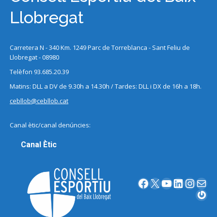
Llobregat
Carretera N - 340 Km. 1249 Parc de Torreblanca - Sant Feliu de
Llobregat - 08980
Telèfon 93.685.20.39
Matins: DLL a DV de 9.30h a 14.30h / Tardes: DLL i DX de 16h a 18h.
cebllob@cebllob.cat
Canal ètic/canal denúncies:
Canal Ètic
Facebook
X
YouTube
LinkedIn
Instagram
Correu electrònic
Gravatar