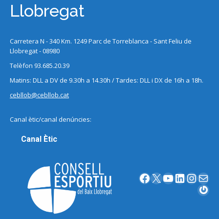
Llobregat
Carretera N - 340 Km. 1249 Parc de Torreblanca - Sant Feliu de
Llobregat - 08980
Telèfon 93.685.20.39
Matins: DLL a DV de 9.30h a 14.30h / Tardes: DLL i DX de 16h a 18h.
cebllob@cebllob.cat
Canal ètic/canal denúncies:
Canal Ètic
Facebook
X
YouTube
LinkedIn
Instagram
Correu electrònic
Gravatar