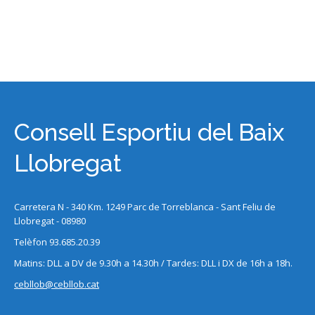
Consell Esportiu del Baix
Llobregat
Carretera N - 340 Km. 1249 Parc de Torreblanca - Sant Feliu de
Llobregat - 08980
Telèfon 93.685.20.39
Matins: DLL a DV de 9.30h a 14.30h / Tardes: DLL i DX de 16h a 18h.
cebllob@cebllob.cat