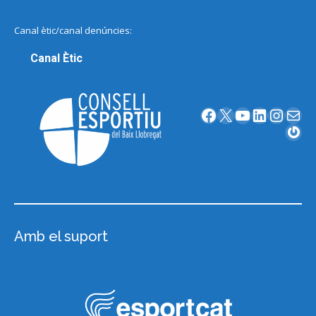
Canal ètic/canal denúncies:
Canal Ètic
Facebook
X
YouTube
LinkedIn
Instagram
Correu electrònic
Gravatar
Amb el suport