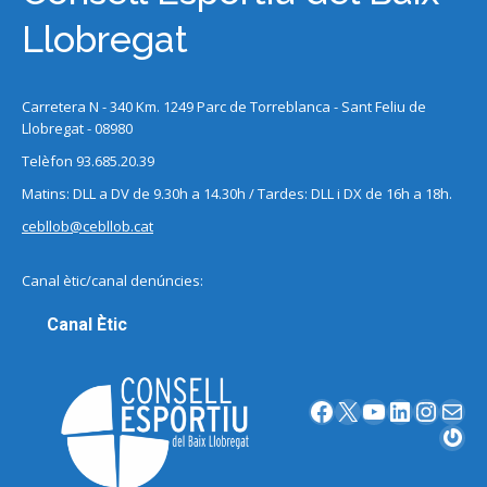
Llobregat
Carretera N - 340 Km. 1249 Parc de Torreblanca - Sant Feliu de
Llobregat - 08980
Telèfon 93.685.20.39
Matins: DLL a DV de 9.30h a 14.30h / Tardes: DLL i DX de 16h a 18h.
cebllob@cebllob.cat
Canal ètic/canal denúncies:
Canal Ètic
Facebook
X
YouTube
LinkedIn
Instagram
Correu electrònic
Gravatar