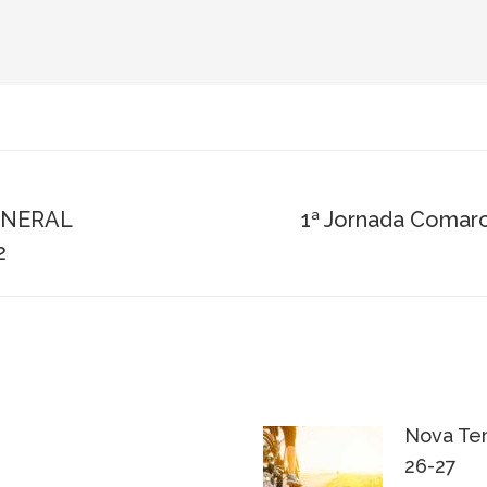
ENERAL
1ª Jornada Comarca
Next
2
post:
Nova Tem
26-27