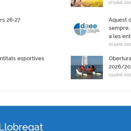
27 juliol, 20
urs 26-27
Aquest c
sempre, a
a les ent
20 juliol, 20
ntitats esportives
Obertura
2026/20
13 juliol, 20
 Llobregat