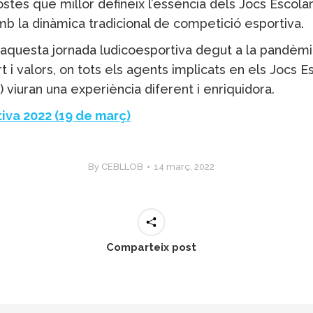
tes que millor defineix l’essència dels Jocs Escolar
mb la dinàmica tradicional de competició esportiva.
aquesta jornada ludicoesportiva degut a la pandèmi
 i valors, on tots els agents implicats en els Jocs Es
s) viuran una experiència diferent i enriquidora.
iva 2022 (19 de març)
By
CEBLLOB
14 març, 2022
Comparteix post