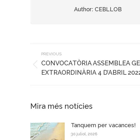
Author:
CEBLLOB
Post
PREVIOUS
navigation
CONVOCATÒRIA ASSEMBLEA G
Previous
EXTRAORDINÀRIA 4 D’ABRIL 202
post:
Mira més notícies
Tanquem per vacances!
30 juliol, 2026