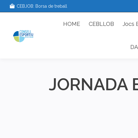
CEBJOB: Borsa de treball
HOME
CEBLLOB
Jo
HOME
CEBLLOB
Jocs 
DA
JORNADA E