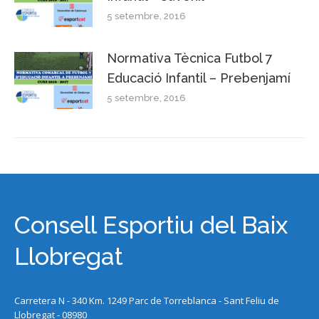
5 setembre, 2016
Normativa Tècnica Futbol 7
Educació Infantil – Prebenjamí
5 setembre, 2016
Consell Esportiu del Baix
Llobregat
Carretera N - 340 Km. 1249 Parc de Torreblanca - Sant Feliu de
Llobregat - 08980