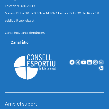
Telèfon 93.685.20.39
Matins: DLL a DV de 9.30h a 14.30h / Tardes: DLL i DX de 16h a 18h.
cebllob@cebllob.cat
Canal ètic/canal denúncies:
Canal Ètic
Facebook
X
YouTube
LinkedIn
Instagram
Correu electrònic
Gravatar
Amb el suport