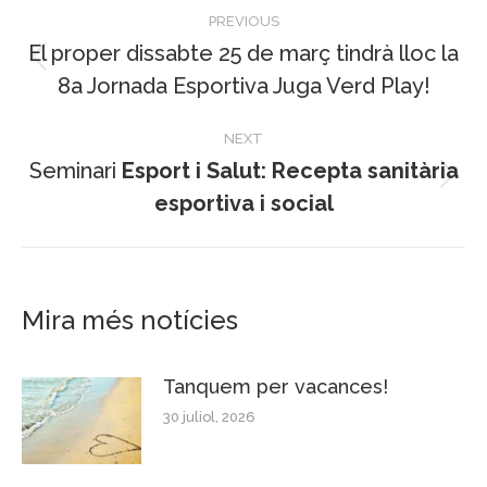
Post
PREVIOUS
navigation
El proper dissabte 25 de març tindrà lloc la
Previous
8a Jornada Esportiva Juga Verd Play!
post:
NEXT
Seminari
Esport i Salut: Recepta sanitària
Next
esportiva i social
post:
Mira més notícies
Tanquem per vacances!
30 juliol, 2026