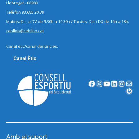
Llobregat - 08980
Telèfon 93.685.20.39
Matins: DLL a DV de 9.30h a 14.30h / Tardes: DLL i DX de 16h a 18h.
cebllob@cebllob.cat
Canal ètic/canal denúncies:
Canal Ètic
Facebook
X
YouTube
LinkedIn
Instagram
Correu electrònic
Gravatar
Amb el suport