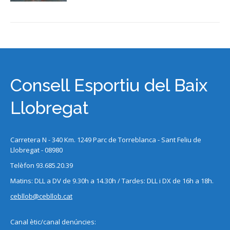
Consell Esportiu del Baix
Llobregat
Carretera N - 340 Km. 1249 Parc de Torreblanca - Sant Feliu de
Llobregat - 08980
Telèfon 93.685.20.39
Matins: DLL a DV de 9.30h a 14.30h / Tardes: DLL i DX de 16h a 18h.
cebllob@cebllob.cat
Canal ètic/canal denúncies: