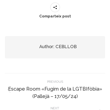
Comparteix post
Author:
CEBLLOB
Post
PREVIOUS
navigation
Escape Room «Fugim de la LGTBIfòbia»
Previous
(Pallejà – 17/05/24)
post:
NEXT