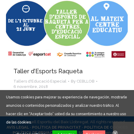
Taller d’Esports Raqueta
Tallers d'Educació Especial
By
CEBLLOB
6 novembre, 2018
Usamos cookies para mejorar su experiencia de navegación, mostrarle
anuncios o contenidos personalizados y analizar nuestro tráfico. Al
hacer clic en “Aceptar todo” usted da su consentimiento a nuestro uso
2026 © Consell Esportiu del Baix Llobregat. All rights reserved ·
de las cookies.
AVÍS LEGAL ·
POLÍTICA DE PRIVACITAT ·
POLÍTICA DE COOKIES
·
POLÍTICA DE PRIVACITAT XARXES SOCIALS ·
Dissenyat per