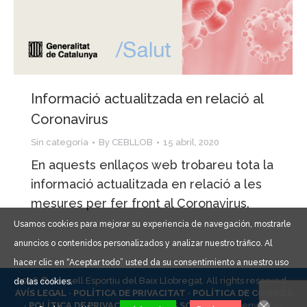
Informació actualitzada en relació al
Coronavirus
Sin categoría
By
CEBLLOB
15 abril, 2020
En aquests enllaços web trobareu tota la
informació actualitzada en relació a les
mesures per fer front al Coronavirus.
Usamos cookies para mejorar su experiencia de navegación, mostrarle
anuncios o contenidos personalizados y analizar nuestro tráfico. Al
hacer clic en “Aceptar todo” usted da su consentimiento a nuestro uso
2026 © Consell Esportiu del Baix Llobregat. All rights reserved ·
de las cookies.
AVÍS LEGAL ·
POLÍTICA DE PRIVACITAT ·
POLÍTICA DE COOKIES
·
POLÍTICA DE PRIVACITAT XARXES SOCIALS ·
Dissenyat per