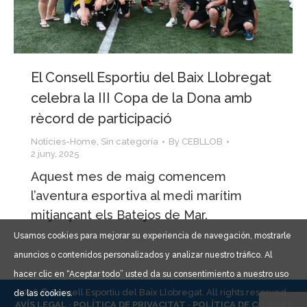
El Consell Esportiu del Baix Llobregat
celebra la III Copa de la Dona amb
rècord de participació
Notícies-Home
,
Sin categoría
By
CEBLLOB
2 juny, 2025
Aquest mes de maig comencem
l’aventura esportiva al medi marítim
mitjançant els Batejos de Mar.
Usamos cookies para mejorar su experiencia de navegación, mostrarle
anuncios o contenidos personalizados y analizar nuestro tráfico. Al
hacer clic en “Aceptar todo” usted da su consentimiento a nuestro uso
2026 © Consell Esportiu del Baix Llobregat. All rights reserved ·
de las cookies.
AVÍS LEGAL ·
POLÍTICA DE PRIVACITAT ·
POLÍTICA DE COOKIES