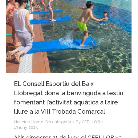
EL Consell Esportiu del Baix
Llobregat dona la benvinguda a l’estiu
fomentant l’activitat aquàtica a l’aire
lliure a la VIII Trobada Comarcal
Notícies-Home
,
Sin categoría
By
CEBLLOB
13 juny, 2025
Ahir, dimecres 11 de juny, el CEBLLOB va