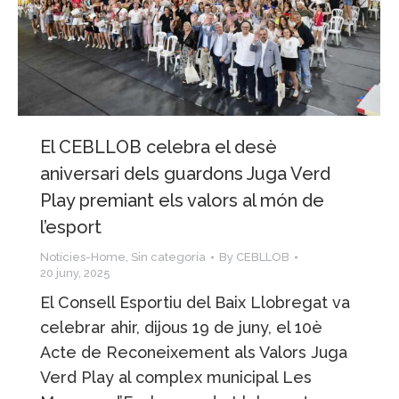
El CEBLLOB celebra el desè
aniversari dels guardons Juga Verd
Play premiant els valors al món de
l’esport
Notícies-Home
,
Sin categoría
By
CEBLLOB
20 juny, 2025
El Consell Esportiu del Baix Llobregat va
celebrar ahir, dijous 19 de juny, el 10è
Acte de Reconeixement als Valors Juga
Verd Play al complex municipal Les