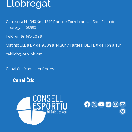
Llobregat
Carretera N - 340 Km. 1249 Parc de Torreblanca - Sant Feliu de
Llobregat - 08980
Telèfon 93.685.20.39
Matins: DLL a DV de 9.30h a 14.30h / Tardes: DLL i DX de 16h a 18h.
cebllob@cebllob.cat
Canal ètic/canal denúncies:
Canal Ètic
Facebook
X
YouTube
LinkedIn
Instagram
Correu electrònic
Gravatar