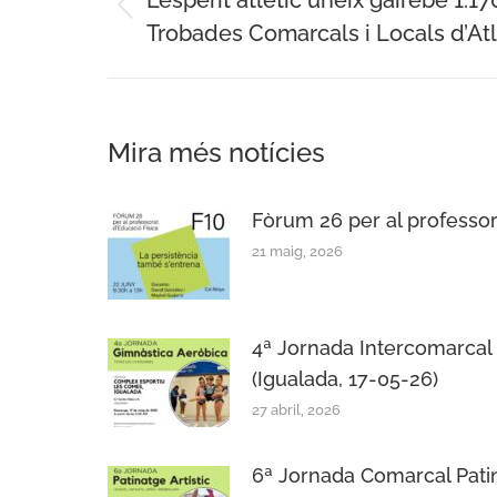
navigation
L’esperit atlètic uneix gairebé 1.1
Previous
Trobades Comarcals i Locals d’At
post:
Mira més notícies
Fòrum 26 per al professora
21 maig, 2026
4ª Jornada Intercomarcal
(Igualada, 17-05-26)
27 abril, 2026
6ª Jornada Comarcal Patin