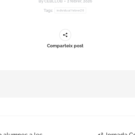
By
CEBLLOB
2 febrer, 2026
Tags:
individual febrer26
Comparteix post