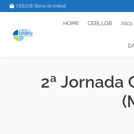
CEBJOB: Borsa de treball
HOME
CEBLLOB
Jo
HOME
CEBLLOB
Jocs 
D
2ª Jornada 
(