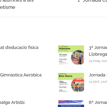
70 alumnes a les
1ª Jornada C
Next
letisme
post:
t d’educació física
3ª Jorna
Llobrega
19 maig, 20
 Gimnàstica Aeròbica
Jornada 
24 abril, 202
atge Artístic
6ª Jorna