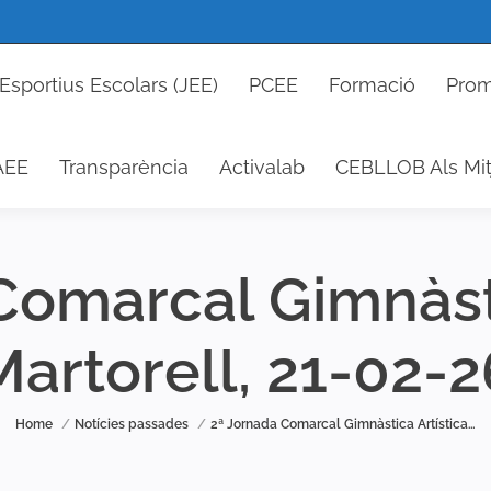
cs Esportius Escolars (JEE)
PCEE
Formació
P
Esportius Escolars (JEE)
PCEE
Formació
Prom
DAEE
Transparència
Activalab
CEBLLOB Als 
AEE
Transparència
Activalab
CEBLLOB Als Mit
Comarcal Gimnàsti
Martorell, 21-02-2
You are here:
Home
Notícies passades
2ª Jornada Comarcal Gimnàstica Artística…