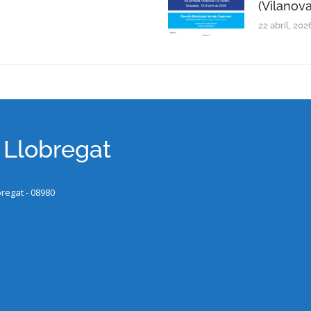
(Vilanova
22 abril, 202
x Llobregat
bregat - 08980