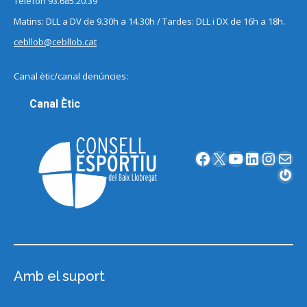
Telèfon 93.685.20.39
Matins: DLL a DV de 9.30h a 14.30h / Tardes: DLL i DX de 16h a 18h.
cebllob@cebllob.cat
Canal ètic/canal denúncies:
Canal Ètic
Facebook
X
YouTube
LinkedIn
Instagram
Correu electrònic
Gravatar
Amb el suport