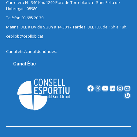
Carretera N - 340 Km. 1249 Parc de Torreblanca - Sant Feliu de
Llobregat - 08980
Telèfon 93.685.20.39
Matins: DLL a DV de 9.30h a 14.30h / Tardes: DLL i DX de 16h a 18h.
cebllob@cebllob.cat
Canal ètic/canal denúncies:
Canal Ètic
Facebook
X
YouTube
LinkedIn
Instagram
Correu electrònic
Gravatar