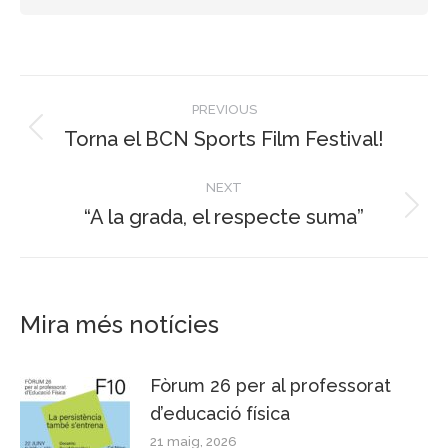
Post
PREVIOUS
navigation
Torna el BCN Sports Film Festival!
Previous
post:
NEXT
“A la grada, el respecte suma”
Next
post:
Mira més notícies
Fòrum 26 per al professorat
d’educació física
21 maig, 2026