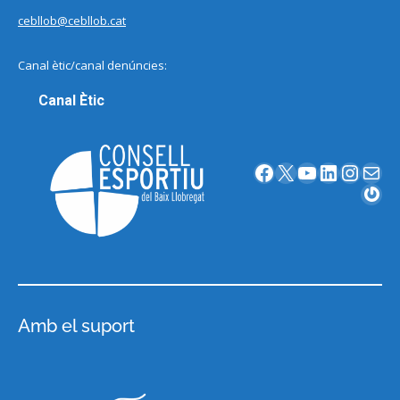
cebllob@cebllob.cat
Canal ètic/canal denúncies:
Canal Ètic
Facebook
X
YouTube
LinkedIn
Instagram
Correu electrònic
Gravatar
Amb el suport