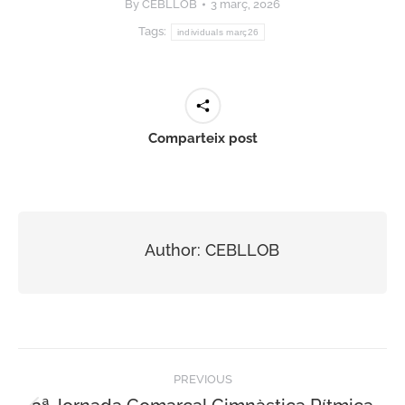
By
CEBLLOB
3 març, 2026
Tags:
individuals març26
Comparteix post
Author:
CEBLLOB
Post
PREVIOUS