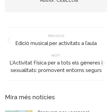
Author:
CEBLLOB
Post
PREVIOUS
navigation
Edició musical per activitats a l’aula
Previous
post:
NEXT
L’Activitat Física per a tots els gèneres i
Next
sexualitats: promovent entorns segurs
post:
Mira més notícies