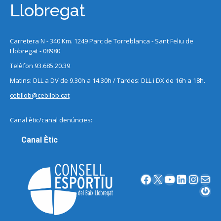
Llobregat
Carretera N - 340 Km. 1249 Parc de Torreblanca - Sant Feliu de
Llobregat - 08980
Telèfon 93.685.20.39
Matins: DLL a DV de 9.30h a 14.30h / Tardes: DLL i DX de 16h a 18h.
cebllob@cebllob.cat
Canal ètic/canal denúncies:
Canal Ètic
Facebook
X
YouTube
LinkedIn
Instagram
Correu electrònic
Gravatar