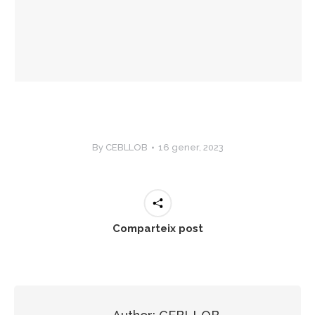
By
CEBLLOB
16 gener, 2023
Comparteix post