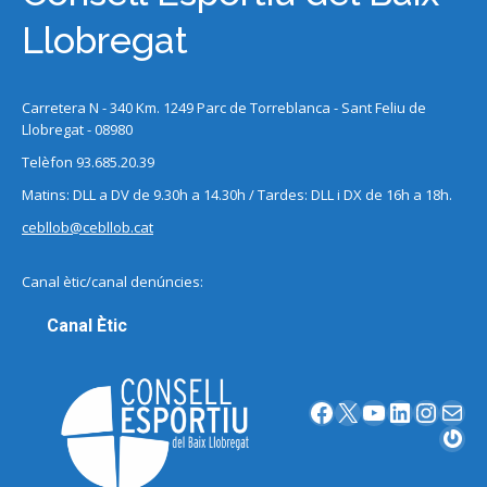
Llobregat
Carretera N - 340 Km. 1249 Parc de Torreblanca - Sant Feliu de
Llobregat - 08980
Telèfon 93.685.20.39
Matins: DLL a DV de 9.30h a 14.30h / Tardes: DLL i DX de 16h a 18h.
cebllob@cebllob.cat
Canal ètic/canal denúncies:
Canal Ètic
Facebook
X
YouTube
LinkedIn
Instagram
Correu electrònic
Gravatar