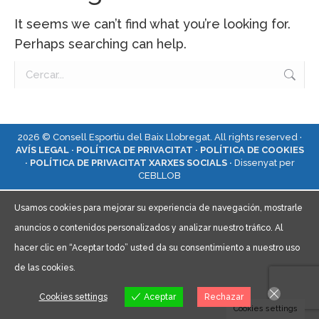
It seems we can’t find what you’re looking for.
Perhaps searching can help.
Search:
2026 © Consell Esportiu del Baix Llobregat. All rights reserved ·
AVÍS LEGAL ·
POLÍTICA DE PRIVACITAT ·
POLÍTICA DE COOKIES
·
POLÍTICA DE PRIVACITAT XARXES SOCIALS ·
Dissenyat per
CEBLLOB
Usamos cookies para mejorar su experiencia de navegación, mostrarle
anuncios o contenidos personalizados y analizar nuestro tráfico. Al
hacer clic en “Aceptar todo” usted da su consentimiento a nuestro uso
de las cookies.
Cookies settings
Aceptar
Rechazar
Cookies settings