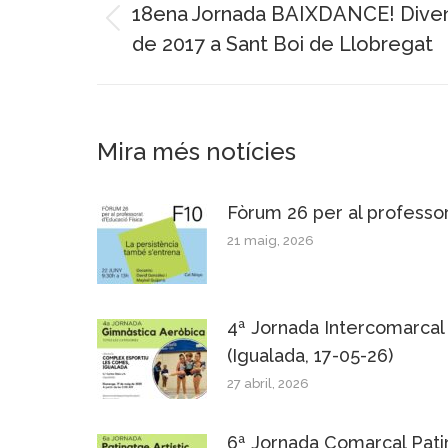
navigation
18ena Jornada BAIXDANCE! Diven
Previous
de 2017 a Sant Boi de Llobregat
post:
Mira més notícies
Fòrum 26 per al professor
21 maig, 2026
4ª Jornada Intercomarcal
(Igualada, 17-05-26)
27 abril, 2026
6ª Jornada Comarcal Patin