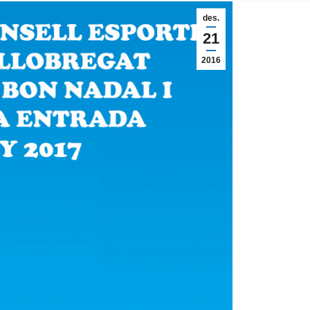
des.
21
2016