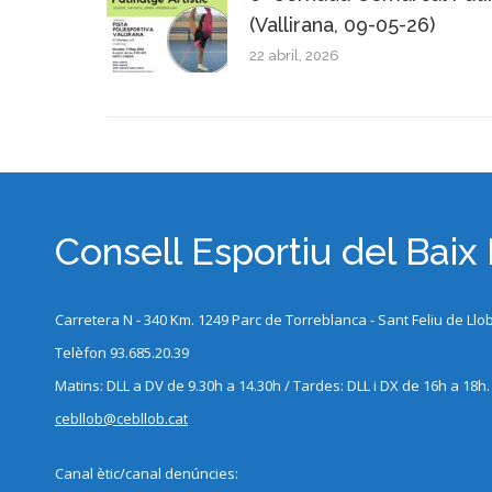
(Vallirana, 09-05-26)
22 abril, 2026
Consell Esportiu del Baix
Carretera N - 340 Km. 1249 Parc de Torreblanca - Sant Feliu de Llo
Telèfon 93.685.20.39
Matins: DLL a DV de 9.30h a 14.30h / Tardes: DLL i DX de 16h a 18h.
cebllob@cebllob.cat
Canal ètic/canal denúncies: