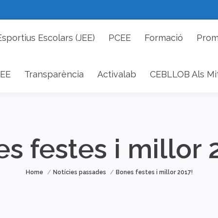
cs Esportius Escolars (JEE)
PCEE
Formació
P
Esportius Escolars (JEE)
PCEE
Formació
Prom
DAEE
Transparència
Activalab
CEBLLOB Als 
EE
Transparència
Activalab
CEBLLOB Als Mi
s festes i millor 
You are here:
Home
Notícies passades
Bones festes i millor 2017!