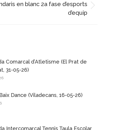
ndaris en blanc 2a fase d’esports
d’equip
da Comarcal d’Atletisme (El Prat de
t, 31-05-26)
26
Baix Dance (Viladecans, 16-05-26)
26
da Intercomarcal Tennis Taula Escolar