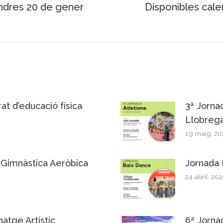
dres 20 de gener
Disponibles cale
Next
post:
at d’educació física
3ª Jorna
Llobrega
19 maig, 20
 Gimnàstica Aeròbica
Jornada 
24 abril, 20
atge Artístic
6ª Jorna