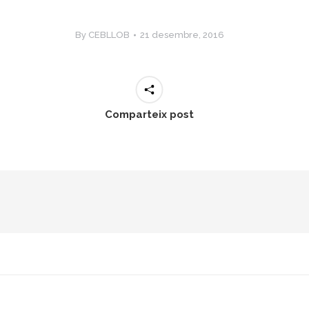
By
CEBLLOB
21 desembre, 2016
Comparteix post