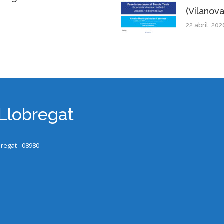
(Vilanova
22 abril, 202
 Llobregat
bregat - 08980