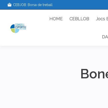
CEBJOB: Borsa de treball
HOME
CEBLLOB
Jo
HOME
CEBLLOB
Jocs 
DA
Bone