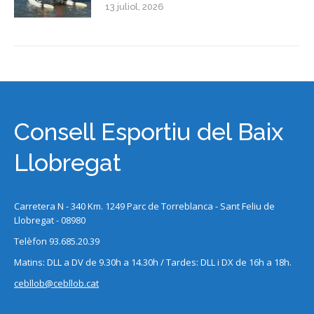
13 juliol, 2026
Consell Esportiu del Baix
Llobregat
Carretera N - 340 Km. 1249 Parc de Torreblanca - Sant Feliu de
Llobregat - 08980
Telèfon 93.685.20.39
Matins: DLL a DV de 9.30h a 14.30h / Tardes: DLL i DX de 16h a 18h.
cebllob@cebllob.cat