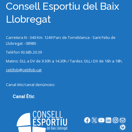
Consell Esportiu del Baix
Llobregat
Carretera N - 340 Km. 1249 Parc de Torreblanca - Sant Feliu de
Llobregat - 08980
Telèfon 93.685.20.39
Matins: DLL a DV de 9.30h a 14.30h / Tardes: DLL i DX de 16h a 18h.
cebllob@cebllob.cat
Canal ètic/canal denúncies:
Canal Ètic
Facebook
X
YouTube
LinkedIn
Instagram
Correu electrònic
Gravatar