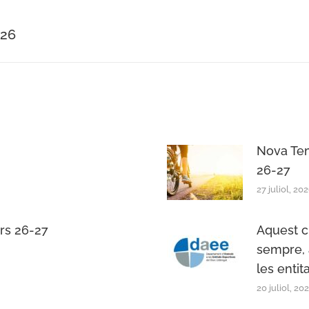
’26
Next
post:
Nova Tem
26-27
27 juliol, 20
urs 26-27
Aquest c
sempre, a
les entit
20 juliol, 20