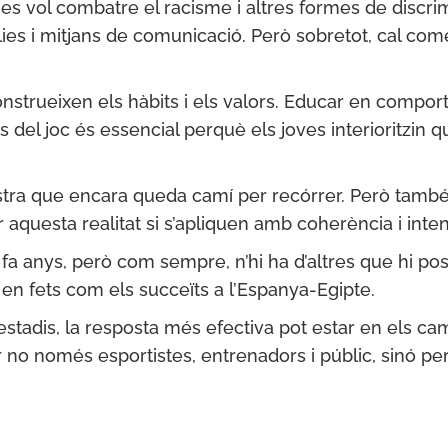
es vol combatre el racisme i altres formes de discrim
ílies i mitjans de comunicació. Però sobretot, cal com
trueixen els hàbits i els valors. Educar en comporta
s del joc és essencial perquè els joves interioritzin
ostra que encara queda camí per recórrer. Però tamb
aquesta realitat si s’apliquen amb coherència i intenc
 fa anys, però com sempre, n’hi ha d’altres que hi pos
 en fets com els succeïts a l’Espanya-Egipte.
estadis, la resposta més efectiva pot estar en els ca
 no només esportistes, entrenadors i públic, sinó pe