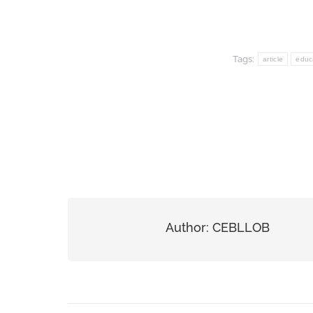
Tags:
article
educ
Author:
CEBLLOB