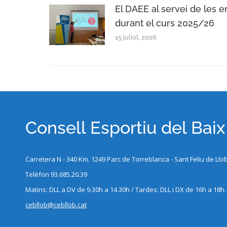
El DAEE al servei de les e
durant el curs 2025/26
15 juliol, 2026
Consell Esportiu del Bai
Carretera N - 340 Km. 1249 Parc de Torreblanca - Sant Feliu de Llo
Telèfon 93.685.20.39
Matins: DLL a DV de 9.30h a 14.30h / Tardes: DLL i DX de 16h a 18h.
cebllob@cebllob.cat