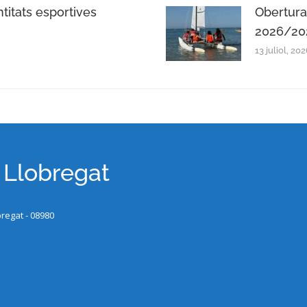
ntitats esportives
Obertura
2026/20
13 juliol, 20
x Llobregat
bregat - 08980