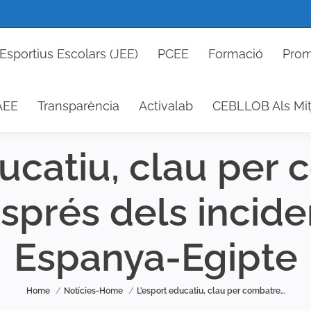
cs Esportius Escolars (JEE)
PCEE
Formació
P
Esportius Escolars (JEE)
PCEE
Formació
Prom
DAEE
Transparència
Activalab
CEBLLOB Als 
AEE
Transparència
Activalab
CEBLLOB Als Mit
ducatiu, clau per 
prés dels inciden
Espanya-Egipte
You are here:
Home
Notícies-Home
L’esport educatiu, clau per combatre…