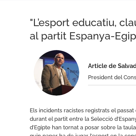
"L’esport educatiu, cl
al partit Espanya-Egip
Article de Salvad
President del Cons
Els incidents racistes registrats el passa
durant el partit entre la Selecció d’Espany
d’Egipte han tornat a posar sobre la taul
quin paper ha de jugar l’esport en la con