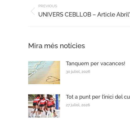
Post
PREVIOUS
navigation
UNIVERS CEBLLOB – Article Abril
Previous
post:
Mira més notícies
Tanquem per vacances!
30 juliol, 2026
Tot a punt per l’inici del c
27 juliol, 2026