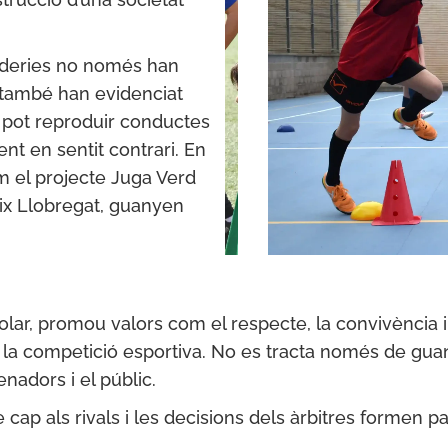
raderies no només han
també han evidenciat
t, pot reproduir conductes
ent en sentit contrari. En
m el projecte Juga Verd
aix Llobregat, guanyen
lar, promou valors com el respecte, la convivència i 
la competició esportiva. No es tracta només de guan
nadors i el públic.
 cap als rivals i les decisions dels àrbitres formen par