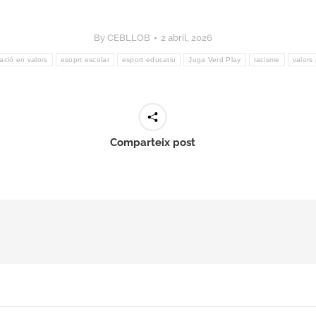
By
CEBLLOB
2 abril, 2026
ació en valors
esoprt escolar
esport educatiu
Juga Verd Play
racisme
valors 
Comparteix post