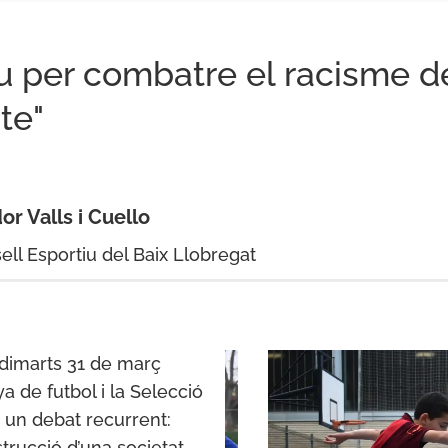
au per combatre el racisme d
te"
or Valls i Cuello
ell Esportiu del Baix Llobregat
t dimarts 31 de març
a de futbol i la Selecció
a un debat recurrent:
strucció d’una societat