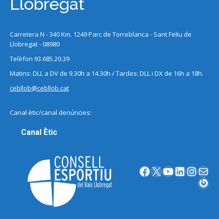
Llobregat
Carretera N - 340 Km. 1249 Parc de Torreblanca - Sant Feliu de
Llobregat - 08980
Telèfon 93.685.20.39
Matins: DLL a DV de 9.30h a 14.30h / Tardes: DLL i DX de 16h a 18h.
cebllob@cebllob.cat
Canal ètic/canal denúncies:
Canal Ètic
Facebook
X
YouTube
LinkedIn
Instagram
Correu electrònic
Gravatar