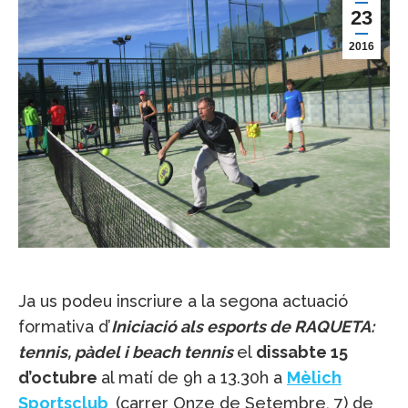
23
2016
Ja us podeu inscriure a la segona actuació
formativa d’
Iniciació als esports de RAQUETA:
tennis, pàdel i beach tennis
el
dissabte 15
d’octubre
al matí de 9h a 13.30h a
Mèlich
Sportsclub
(carrer Onze de Setembre, 7) de