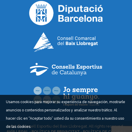
Usamos cookies para mejorar su experiencia de navegación, mostrarle
anuncios o contenidos personalizados y analizar nuestro tráfico. Al
hacer clic en “Aceptar todo” usted da su consentimiento a nuestro uso
2026 © Consell Esportiu del Baix Llobregat. All rights reserved ·
de las cookies.
AVÍS LEGAL ·
POLÍTICA DE PRIVACITAT ·
POLÍTICA DE COOKIES