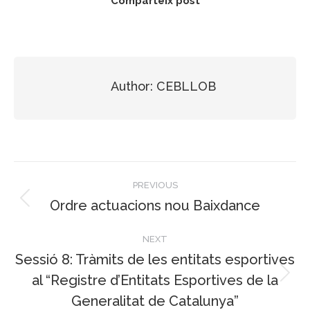
Comparteix post
Author:
CEBLLOB
Post
PREVIOUS
navigation
Ordre actuacions nou Baixdance
Previous
post:
NEXT
Sessió 8: Tràmits de les entitats esportives
al “Registre d’Entitats Esportives de la
Next
Generalitat de Catalunya”
post: