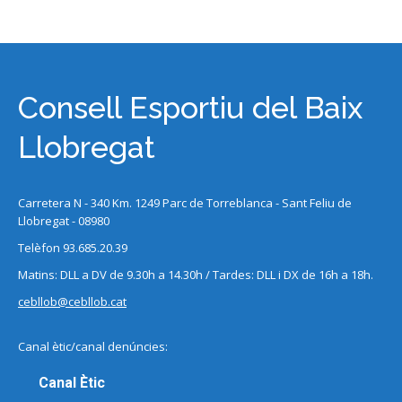
Consell Esportiu del Baix
Llobregat
Carretera N - 340 Km. 1249 Parc de Torreblanca - Sant Feliu de
Llobregat - 08980
Telèfon 93.685.20.39
Matins: DLL a DV de 9.30h a 14.30h / Tardes: DLL i DX de 16h a 18h.
cebllob@cebllob.cat
Canal ètic/canal denúncies:
Canal Ètic