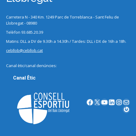
Carretera N - 340 Km. 1249 Parc de Torreblanca - Sant Feliu de
Llobregat - 08980
Telèfon 93.685.20.39
Matins: DLL a DV de 9.30h a 14.30h / Tardes: DLL i DX de 16h a 18h.
cebllob@cebllob.cat
Canal ètic/canal denúncies:
Canal Ètic
Facebook
X
YouTube
LinkedIn
Instagram
Correu electrònic
Gravatar