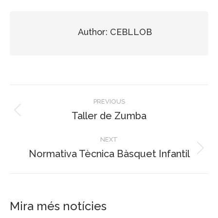
Author:
CEBLLOB
Post
PREVIOUS
navigation
Taller de Zumba
Previous
post:
NEXT
Normativa Tècnica Bàsquet Infantil
Next
post:
Mira més notícies