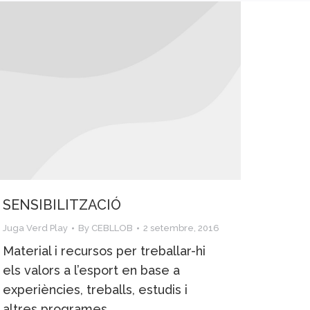
SENSIBILITZACIÓ
Juga Verd Play
By
CEBLLOB
2 setembre, 2016
Material i recursos per treballar-hi
els valors a l’esport en base a
experiències, treballs, estudis i
altres programes