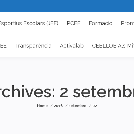
cs Esportius Escolars (JEE)
PCEE
Formació
P
Esportius Escolars (JEE)
PCEE
Formació
Prom
DAEE
Transparència
Activalab
CEBLLOB Als 
EE
Transparència
Activalab
CEBLLOB Als Mi
rchives:
2 setemb
You are here:
Home
2016
setembre
02