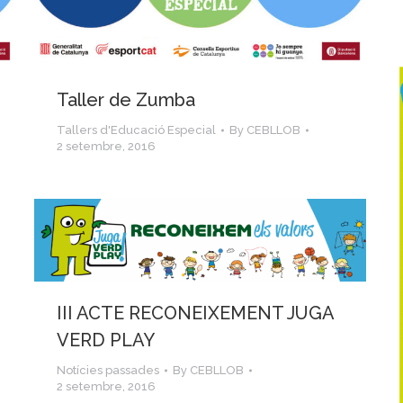
Taller de Zumba
Tallers d'Educació Especial
By
CEBLLOB
2 setembre, 2016
III ACTE RECONEIXEMENT JUGA
VERD PLAY
Notícies passades
By
CEBLLOB
2 setembre, 2016