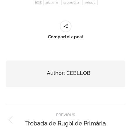
Tags:
atletisme
secundària
trobada
Comparteix post
Author:
CEBLLOB
Post
PREVIOUS
navigation
Trobada de Rugbi de Primària
Previous