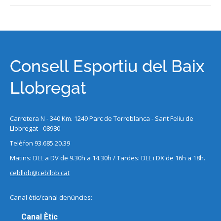
Consell Esportiu del Baix
Llobregat
Carretera N - 340 Km. 1249 Parc de Torreblanca - Sant Feliu de
Llobregat - 08980
Telèfon 93.685.20.39
Matins: DLL a DV de 9.30h a 14.30h / Tardes: DLL i DX de 16h a 18h.
cebllob@cebllob.cat
Canal ètic/canal denúncies:
Canal Ètic