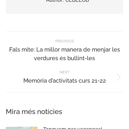
Post
PREVIOUS
navigation
Fals mite: La millor manera de menjar les
Previous
verdures és bullint-les
post:
NEXT
Memòria d’activitats curs 21-22
Next
post:
Mira més notícies