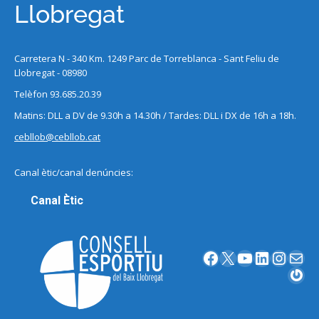
Llobregat
Carretera N - 340 Km. 1249 Parc de Torreblanca - Sant Feliu de
Llobregat - 08980
Telèfon 93.685.20.39
Matins: DLL a DV de 9.30h a 14.30h / Tardes: DLL i DX de 16h a 18h.
cebllob@cebllob.cat
Canal ètic/canal denúncies:
Canal Ètic
Facebook
X
YouTube
LinkedIn
Instagram
Correu electrònic
Gravatar