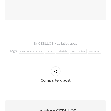
By
CEBLLOB
12 juliol, 2022
Tags:
centres educatius
nadal
primària
secundària
trobada
Comparteix post
Author:
CEBLLOB