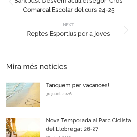
navigation
Sant Just Desvern acull el segon Cros
Previous
Comarcal Escolar del curs 24-25
post:
NEXT
Reptes Esportius per a joves
Next
post:
Mira més notícies
Tanquem per vacances!
30 juliol, 2026
Nova Temporada al Parc Ciclista
del Llobregat 26-27