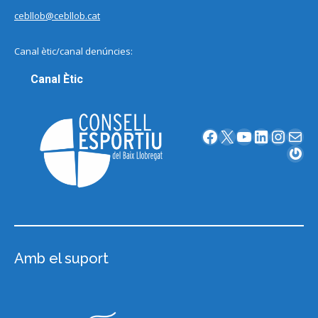
cebllob@cebllob.cat
Canal ètic/canal denúncies:
Canal Ètic
Facebook
X
YouTube
LinkedIn
Instagram
Correu electrònic
Gravatar
Amb el suport