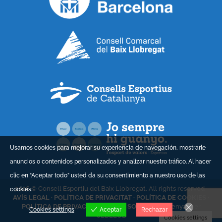
Usamos cookies para mejorar su experiencia de navegación, mostrarle
anuncios o contenidos personalizados y analizar nuestro tráfico. Al hacer
clic en “Aceptar todo” usted da su consentimiento a nuestro uso de las
2026 © Consell Esportiu del Baix Llobregat. All rights reserved ·
cookies.
AVÍS LEGAL ·
POLÍTICA DE PRIVACITAT ·
POLÍTICA DE COOKIES ·
POLÍTICA DE PRIVACITAT XARXES SOCIALS ·
Dissenyat per
Cookies settings
Aceptar
Rechazar
CEBLLOB
Cookies settings