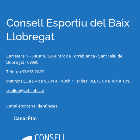
Consell Esportiu del Baix
Llobregat
Carretera N - 340 Km. 1249 Parc de Torreblanca - Sant Feliu de
Llobregat - 08980
Telèfon 93.685.20.39
Matins: DLL a DV de 9.30h a 14.30h / Tardes: DLL i DX de 16h a 18h.
cebllob@cebllob.cat
Canal ètic/canal denúncies:
Canal Ètic