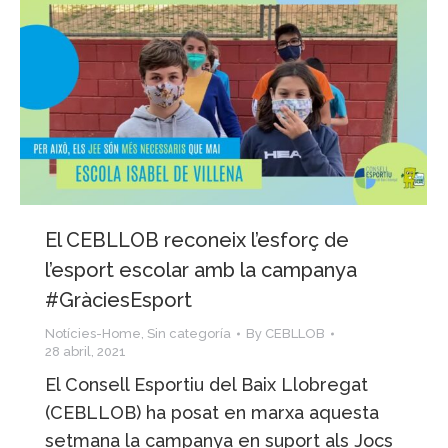
El CEBLLOB reconeix l’esforç de
l’esport escolar amb la campanya
#GràciesEsport
Notícies-Home
,
Sin categoría
By
CEBLLOB
28 abril, 2021
El Consell Esportiu del Baix Llobregat
(CEBLLOB) ha posat en marxa aquesta
setmana la campanya en suport als Jocs