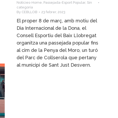
Notícies-Home
,
Passejada-Esport Popular
,
Sin
categoría
By
CEBLLOB
23 febrer, 2023
El proper 8 de març, amb motiu del
Dia Internacional de la Dona, el
Consell Esportiu del Baix Llobregat
organitza una passejada popular fins
al cim de la Penya del Moro, un turó
del Parc de Collserola que pertany
al municipi de Sant Just Desvern.