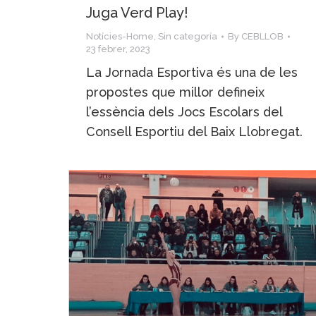
Juga Verd Play!
Notícies-Home
,
Sin categoría
By
CEBLLOB
23 febrer, 2023
La Jornada Esportiva és una de les
propostes que millor defineix
l’essència dels Jocs Escolars del
Consell Esportiu del Baix Llobregat.