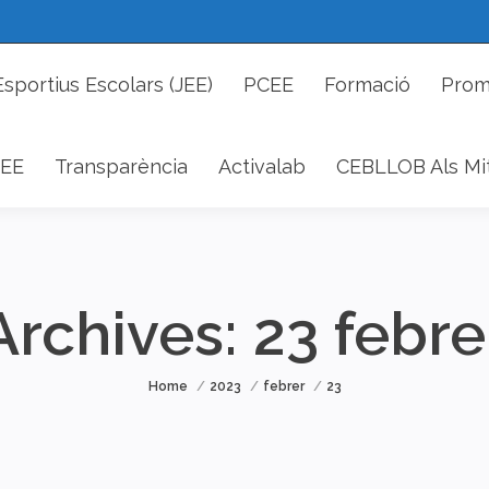
cs Esportius Escolars (JEE)
PCEE
Formació
P
Esportius Escolars (JEE)
PCEE
Formació
Prom
DAEE
Transparència
Activalab
CEBLLOB Als 
EE
Transparència
Activalab
CEBLLOB Als Mi
Archives:
23 febre
You are here:
Home
2023
febrer
23