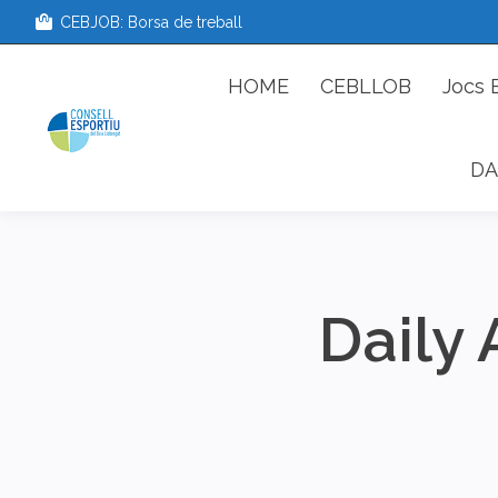
CEBJOB: Borsa de treball
HOME
CEBLLOB
Jo
HOME
CEBLLOB
Jocs 
DA
Daily 