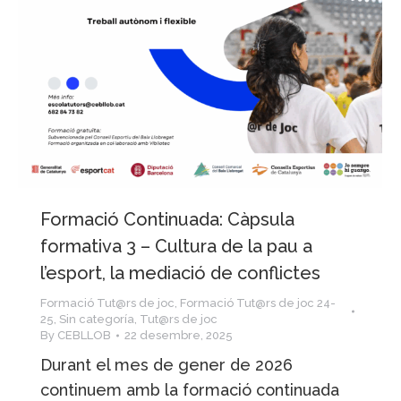
Formació Continuada: Càpsula
formativa 3 – Cultura de la pau a
l’esport, la mediació de conflictes
Formació Tut@rs de joc
,
Formació Tut@rs de joc 24-
25
,
Sin categoría
,
Tut@rs de joc
By
CEBLLOB
22 desembre, 2025
Durant el mes de gener de 2026
continuem amb la formació continuada