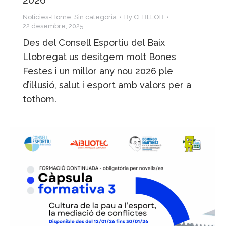
2026
Notícies-Home
,
Sin categoría
By
CEBLLOB
22 desembre, 2025
Des del Consell Esportiu del Baix
Llobregat us desitgem molt Bones
Festes i un millor any nou 2026 ple
d’il·lusió, salut i esport amb valors per a
tothom.