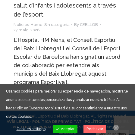
salut d’infants i adolescents a través
de l’esport
Notícies-Home
,
Sin categoría
By
CEBLLOB
27 maig, 2026
L’Hospital HM Nens, el Consell Esportiu
del Baix Llobregat i el Consell de l’Esport
Escolar de Barcelona han signat un acord
de col·laboració per estendre als
municipis del Baix Llobregat aquest
programa Esportiva’t.
Usamos cookies para mejorar su experiencia de navegación, mostrarle
anuncios o contenidos personalizados y analizar nuestro tráfico. Al
hacer clic en “Aceptar todo” usted da su consentimiento a nuestro uso
2026 © Consell Esportiu del Baix Llobregat. All rights reserved ·
de las cookies.
AVÍS LEGAL ·
POLÍTICA DE PRIVACITAT ·
POLÍTICA DE COOKIES
·
POLÍTICA DE PRIVACITAT XARXES SOCIALS ·
Dissenyat per
Cookies settings
Aceptar
Rechazar
CEBLLOB
Cookies settings