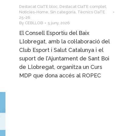
Destacat CIaTE bloc
,
Destacat CIaTE complet
,
Notícies-Home
,
Sin categoría
,
Tècnics CIaTE
25-26
By
CEBLLOB
5 juny, 2026
El Consell Esportiu del Baix
Llobregat, amb la col·laboració del
Club Esport i Salut Catalunya i el
suport de l’Ajuntament de Sant Boi
de Llobregat, organitza un Curs
MDP que dona accés al ROPEC