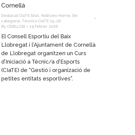
Cornellà
Destacat CIaTE bloc
,
Notícies-Home
,
Sin
categoría
,
Tècnics CIaTE 25-26
By
CEBLLOB
19 febrer, 2026
El Consell Esportiu del Baix
Llobregat i l’Ajuntament de Cornellà
de Llobregat organitzen un Curs
d’Iniciació a Tècnic/a d’Esports
(CIaTE) de “Gestió i organizació de
petites entitats esportives”.