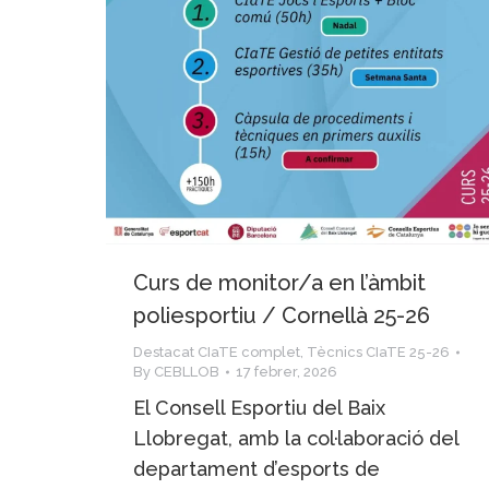
Curs de monitor/a en l’àmbit
poliesportiu / Cornellà 25-26
Destacat CIaTE complet
,
Tècnics CIaTE 25-26
By
CEBLLOB
17 febrer, 2026
El Consell Esportiu del Baix
Llobregat, amb la col·laboració del
departament d’esports de