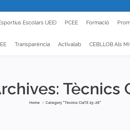
cs Esportius Escolars (JEE)
PCEE
Formació
P
Esportius Escolars (JEE)
PCEE
Formació
Prom
DAEE
Transparència
Activalab
CEBLLOB Als 
EE
Transparència
Activalab
CEBLLOB Als Mi
rchives:
Tècnics 
You are here:
Home
Category "Tècnics CIaTE 25-26"