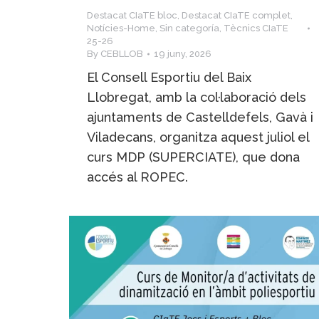
Destacat CIaTE bloc
,
Destacat CIaTE complet
,
Notícies-Home
,
Sin categoría
,
Tècnics CIaTE
25-26
By
CEBLLOB
19 juny, 2026
El Consell Esportiu del Baix
Llobregat, amb la col·laboració dels
ajuntaments de Castelldefels, Gavà i
Viladecans, organitza aquest juliol el
curs MDP (SUPERCIATE), que dona
accés al ROPEC.