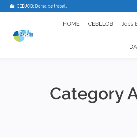
CEBJOB: Borsa de treball
HOME
CEBLLOB
Jo
HOME
CEBLLOB
Jocs 
DA
Category A